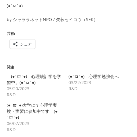
(●´ϖ`●)
by シャララネットNPO / 矢萩セイコウ（SEK）
共有:
シェア
関連
(●´ϖ`●) 心理統計学を学
(●´ϖ`●) 心理学勉強会へ
習中。(●´ϖ`●)
03/22/2023
05/20/2023
R&D
R&D
(●´ϖ`●)大学にて心理学実
験・実習に参加中です (●
´ϖ`●)
06/07/2023
R&D