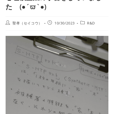
た (●´ϖ`●)
投
投
投
聖孝（セイコウ）
10/30/2023
R&D
稿
稿
稿
者:
公
カ
開
テ
日:
ゴ
リ
ー: