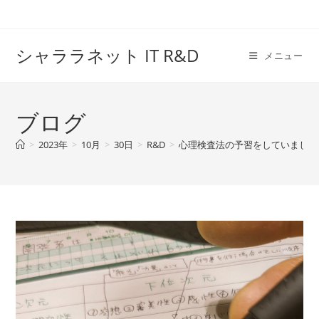
コ
ン
テ
シャララネット IT R&D
メニュー
ン
ツ
へ
ブログ
ス
キ
>
2023年
>
10月
>
30日
>
R&D
>
心理検査法の予習をしていました (
ッ
プ