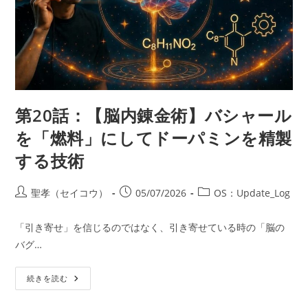
第20話：【脳内錬金術】バシャール
を「燃料」にしてドーパミンを精製
する技術
投
投
投
聖孝（セイコウ）
05/07/2026
OS：Update_Log
稿
稿
稿
者:
公
カ
「引き寄せ」を信じるのではなく、引き寄せている時の「脳の
開
テ
バグ…
日:
ゴ
リ
第
ー:
続きを読む
20
話：
【脳