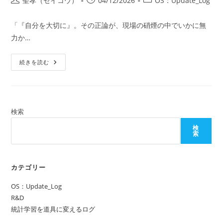
聖孝（セイコウ）
04/12/2026
OS：Update_Log
稿
稿
稿
者:
公
カ
「『自分を大切に』。その正論が、現場の硝煙の中でいかに無
開
テ
力か…
日:
ゴ
リ
第
ー:
続きを読む
8
話：
焦
げ
る
魂
の
検索
味、
あ
検
る
索
い
は
「あ
べ
こ
カテゴリー
べ」
と
OS：Update_Log
い
う
R&D
名
の
統計学習を道具に変えるログ
劇
薬