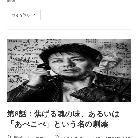
日:
ゴ
リ
第
ー:
続きを読む
10
話：
白
衣
の
修
羅
と、
脳
内
に
巣
食
う
「期
待」
と
い
う
名
の
残
第8話：焦げる魂の味、あるいは
留
思
「あべこべ」という名の劇薬
念
投
投
投