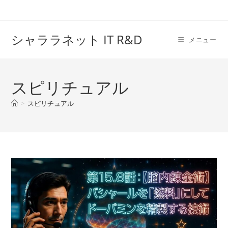
コ
ン
テ
シャララネット IT R&D
メニュー
ン
ツ
へ
スピリチュアル
ス
キ
>
スピリチュアル
ッ
プ