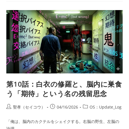
内
錬
金
術】
バ
シ
ャ
ー
ル
を
「燃
料」
に
し
て
ド
ー
パ
ミ
ン
第10話：白衣の修羅と、脳内に巣食
を
精
う「期待」という名の残留思念
製
す
る
技
投
投
投
聖孝（セイコウ）
04/16/2026
OS：Update_Log
術
稿
稿
稿
者:
公
カ
「俺は、脳内のカクテルをシェイクする。右脳の野生、左脳の
開
テ
論理…