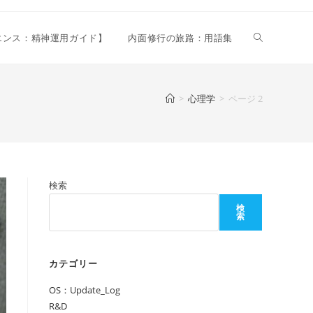
ウ
リエンス：精神運用ガイド】
内面修行の旅路：用語集
ェ
>
心理学
>
ページ 2
ブ
検索
サ
検
索
イ
カテゴリー
OS：Update_Log
ト
R&D