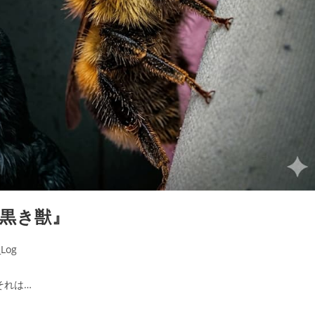
の黒き獣』
Log
それは…