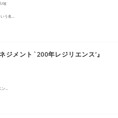
Log
いう名…
ジメント`200年レジリエンス’』
エン…