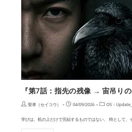
『第7話：指先の残像 → 宙吊り
投
投
投
聖孝（セイコウ）
04/09/2026
OS：Update_
稿
稿
稿
者:
公
カ
学びは、机の上だけで完結するものではない。 時として、
開
テ
日:
ゴ