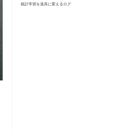
統計学習を道具に変えるログ
の
検
索
を
ト
グ