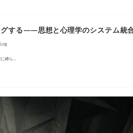
ッグする――思想と心理学のシステム統
Log
に縛ら…