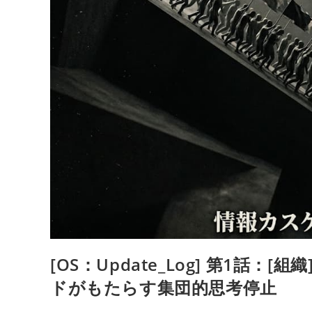
る
――
思
想
と
心
理
学
の
シ
ス
テ
ム
統
合
[OS：Update_Log] 第1話
ドがもたらす集団的思考停止