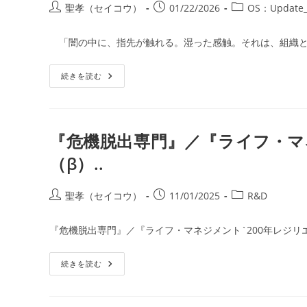
投
投
投
聖孝（セイコウ）
01/22/2026
OS：Update_
稿
稿
稿
者:
公
カ
「闇の中に、指先が触れる。湿った感触。それは、組織と
開
テ
日:
ゴ
[OS：
続きを読む
リ
Update_Log]
ー:
第
1
話：
[組
織]
『危機脱出専門』／『ライフ・マネ
「色」
を
（β）..
失
っ
て
い
投
投
投
聖孝（セイコウ）
11/01/2025
R&D
く
稿
稿
稿
組
織
者:
公
カ
／
『危機脱出専門』／『ライフ・マネジメント`200年レジリ
開
テ
情
報
日:
ゴ
カ
『危
続きを読む
リ
ス
機
ケ
ー:
脱
ー
出
ド
専
が