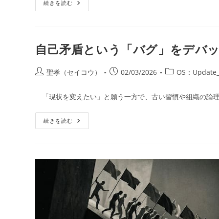
『第
続きを読む
リ
7
ー:
話：
指
先
の
残
自己矛盾という「バグ」をデバ
像
→
宙
吊
投
投
投
聖孝（セイコウ）
02/03/2026
OS：Update_
り
稿
稿
稿
の
黒
者:
公
カ
「現状を変えたい」と願う一方で、古い習慣や組織の論理
き
開
テ
獣』
日:
ゴ
自
続きを読む
リ
己
ー:
矛
盾
と
い
う
「バ
グ」
を
デ
バ
ッ
グ
す