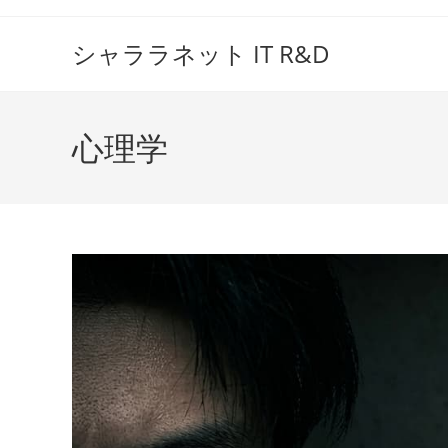
コ
ン
シャララネット IT R&D
テ
ン
ツ
心理学
へ
ス
キ
ッ
プ