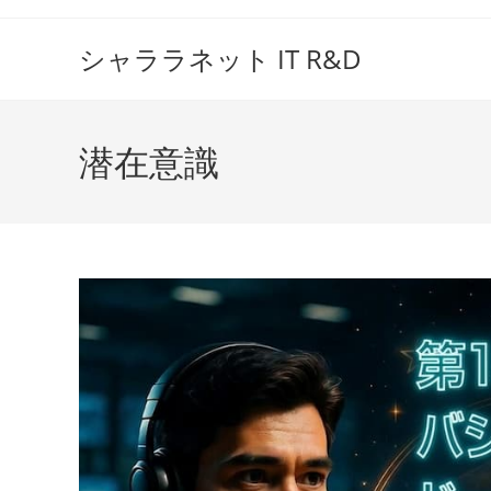
コ
ン
シャララネット IT R&D
テ
ン
ツ
潜在意識
へ
ス
キ
ッ
プ