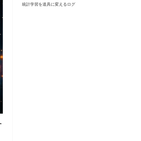
統計学習を道具に変えるログ
の
検
索
を
ト
す
グ