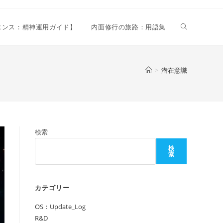
ウ
リエンス：精神運用ガイド】
内面修行の旅路：用語集
ェ
>
潜在意識
ブ
検索
サ
検
索
イ
カテゴリー
OS：Update_Log
ト
R&D