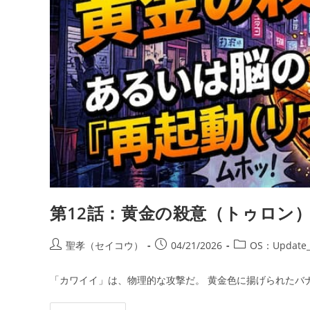
第12話：黄金の殺意（トゥロン
投
投
投
聖孝（セイコウ）
04/21/2026
OS：Update_
稿
稿
稿
者:
公
カ
「カワイイ」は、物理的な攻撃だ。 黄金色に揚げられたバ
開
テ
日:
ゴ