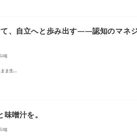
捨て、自立へと歩み出す——認知のマネ
Log
まま生…
と味噌汁を。
Log