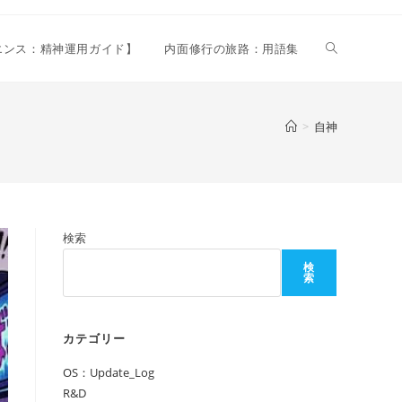
ウ
リエンス：精神運用ガイド】
内面修行の旅路：用語集
ェ
>
自神
ブ
検索
サ
検
索
イ
カテゴリー
OS：Update_Log
ト
R&D