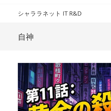
コ
ン
シャララネット IT R&D
テ
ン
ツ
自神
へ
ス
キ
ッ
プ