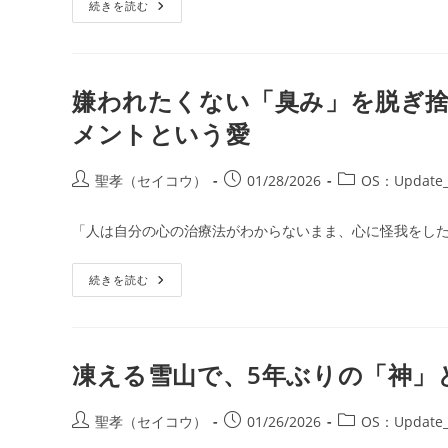
第
続きを読む
リ
12
ー:
話：
黄
金
の
殺
嫌われたくない「臭み」を脱ぎ
意
（ト
メントという愛
ゥ
ロ
ン）、
あ
投
投
投
聖孝（セイコウ）
01/28/2026
OS：Update_
る
稿
稿
稿
い
は
者:
公
カ
脳
「人は自分の心の治療法がわからないまま、心に怪我をした
開
テ
の
「再
日:
ゴ
起
嫌
続きを読む
リ
動
わ
（リ
ー:
れ
ブ
た
ー
く
ト）」
な
い
凍える雪山で、5年ぶりの「神」
「臭
み」
を
脱
投
投
投
聖孝（セイコウ）
01/26/2026
OS：Update_
ぎ
稿
稿
稿
捨