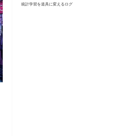
統計学習を道具に変えるログ
の
検
索
を
」
ト
グ