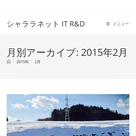
コ
ン
テ
シャララネット IT R&D
メニュー
ン
ツ
へ
月別アーカイブ: 2015年2月
ス
キ
>
2015年
>
2月
ッ
プ