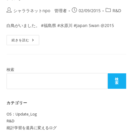
投
投
投
シャララネットnpo 管理者
02/09/2015
R&D
稿
稿
稿
者:
公
カ
白鳥がいました。 #福島県 #水原川 #Japan Swan @2015
開
テ
日:
ゴ
白
続きを読む
リ
鳥.Swan
ー:
@2015
検索
検
索
カテゴリー
OS：Update_Log
R&D
統計学習を道具に変えるログ