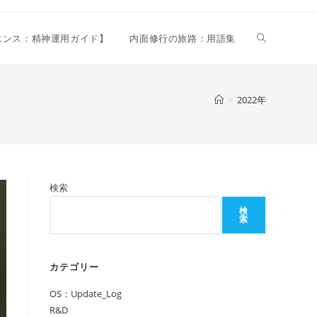
ウ
リエンス：精神運用ガイド】
内面修行の旅路：用語集
ェ
>
2022年
ブ
検索
サ
検
索
イ
カテゴリー
OS：Update_Log
ト
R&D