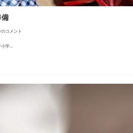
準備
件のコメント
子小学…