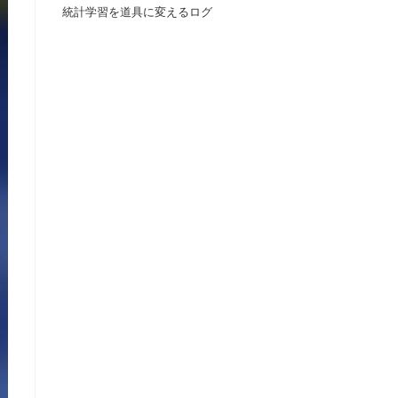
統計学習を道具に変えるログ
の
検
索
を
ト
グ