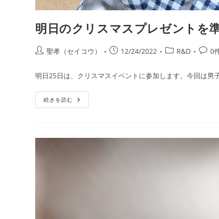
明日のクリスマスプレゼントを
投
投
投
投
聖孝（セイコウ）
12/24/2022
R&D
0
稿
稿
稿
稿
者:
公
カ
コ
明日25日は、クリスマスイベントに参加します。今回は男
開
テ
メ
日:
ゴ
ン
明
続きを読む
リ
ト:
日
ー:
の
ク
リ
ス
マ
ス
プ
レ
ゼ
ン
ト
を
準
備