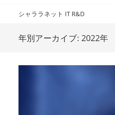
コ
ン
シャララネット IT R&D
テ
ン
ツ
年別アーカイブ: 2022年
へ
ス
キ
ッ
プ