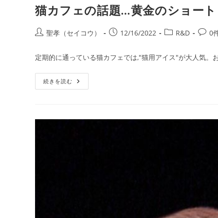
猫カフェの話題…黄金のショート日記/
投
投
投
投
聖孝（セイコウ）
12/16/2022
R&D
0
稿
稿
稿
稿
者:
公
カ
コ
定期的に通っている猫カフェでは,"猫用アイス"が大人気。
開
テ
メ
日:
ゴ
ン
猫
続きを読む
リ
ト:
カ
ー:
フ
ェ
の
話
題…
黄
金
の
シ
ョ
ー
ト
日
記/2022.12.16