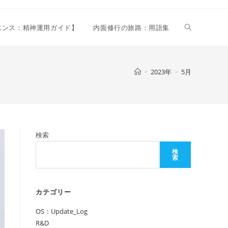
ウ
リエンス：精神運用ガイド】
内面修行の旅路：用語集
ェ
>
2023年
>
5月
ブ
検索
サ
検
索
イ
カテゴリー
OS：Update_Log
ト
R&D