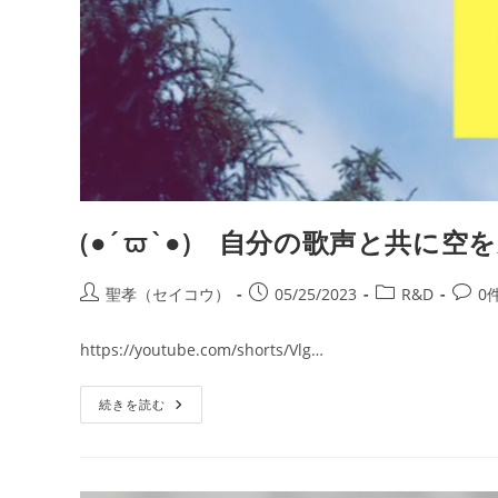
(●´ϖ`●) 自分の歌声と共に空を
投
投
投
投
聖孝（セイコウ）
05/25/2023
R&D
0
稿
稿
稿
稿
者:
公
カ
コ
https://youtube.com/shorts/Vlg…
開
テ
メ
日:
ゴ
ン
(●
続きを読む
リ
ト:
´ϖ`●)
ー:
自
分
の
歌
声