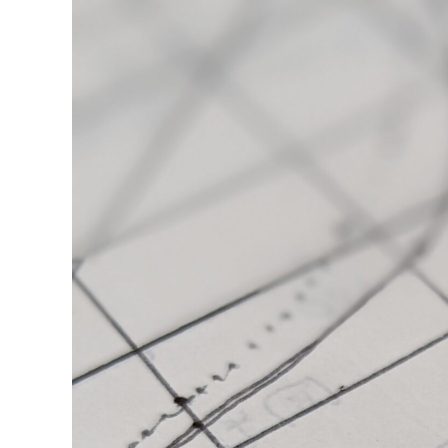
と
共
に
空
を
見
て
い
ま
し
た。
(●
´ϖ`●)