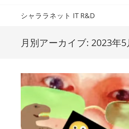
コ
ン
シャララネット IT R&D
テ
ン
ツ
月別アーカイブ: 2023年5
へ
ス
キ
ッ
プ