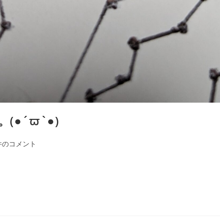
(●´ϖ`●)
件のコメント