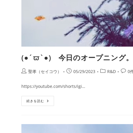
(●´ϖ`●) 今日のオープニング
投
投
投
投
聖孝（セイコウ）
05/29/2023
R&D
0
稿
稿
稿
稿
者:
公
カ
コ
https://youtube.com/shorts/igi…
開
テ
メ
日:
ゴ
ン
(●
続きを読む
リ
ト:
´ϖ`●)
ー:
今
日
の
オ
ー
プ