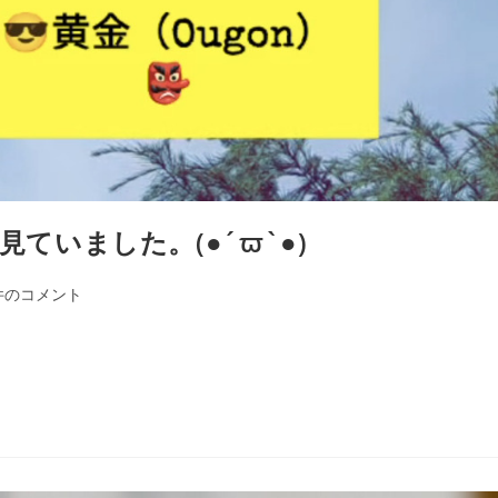
見ていました。(●´ϖ`●)
件のコメント