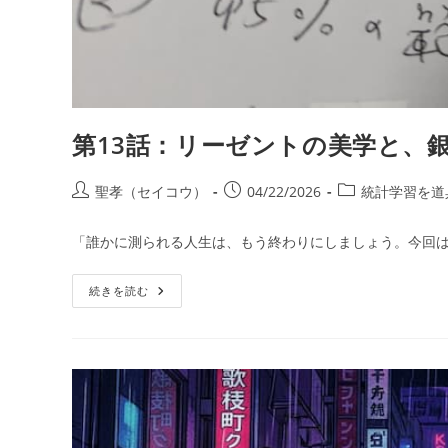
第13話：リーゼントの美学と、
投
投
投
聖孝（セイコウ）
04/22/2026
統計学習を道
稿
稿
稿
者:
公
カ
「誰かに測られる人生は、もう終わりにしましょう。今回は
開
テ
日:
ゴ
第
続きを読む
リ
13
ー:
話：
リ
ー
ゼ
ン
ト
の
美
学
と、