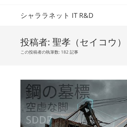
コ
ン
シャララネット IT R&D
テ
ン
ツ
投稿者:
聖孝（セイコウ）
へ
ス
この投稿者の執筆数: 182 記事
キ
ッ
プ