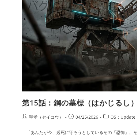
第15話：鋼の墓標（はかじるし
投
投
投
聖孝（セイコウ）
04/25/2026
OS：Update_
稿
稿
稿
者:
公
カ
「あんたが今、必死に守ろうとしているその『恐怖』。そ
開
テ