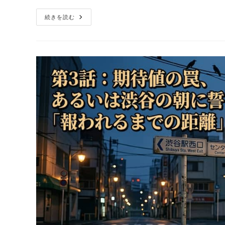
日:
ゴ
第
続きを読む
リ
15
ー:
話：
鋼
の
墓
標
（は
か
じ
る
し）
と、
空
虚
な
脚