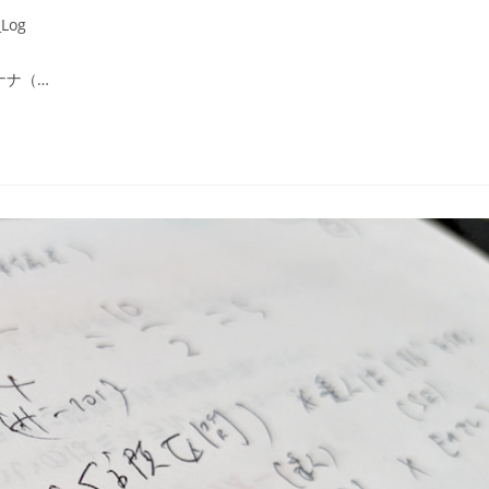
Log
ナナ（…