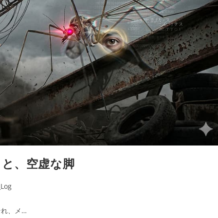
）と、空虚な脚
Log
れ、メ…