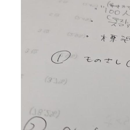
は
渋
谷
の
朝
に
誓
っ
た
「報
わ
れ
る
ま
で
の
距
離」