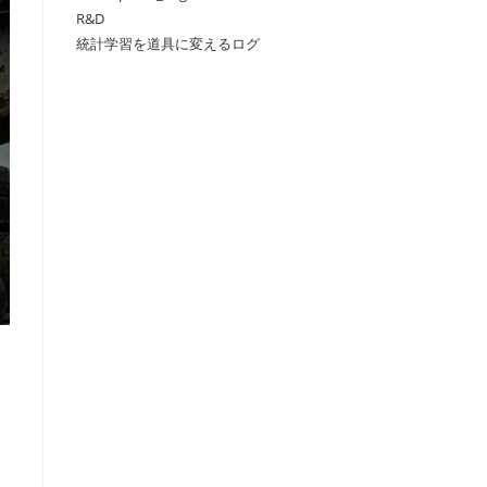
R&D
統計学習を道具に変えるログ
の
検
索
を
ト
グ