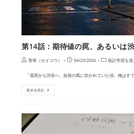
第14話：期待値の罠、あるいは
投
投
投
聖孝（セイコウ）
04/23/2026
統計学習を道
稿
稿
稿
者:
公
カ
「葛西から渋谷へ、始発の風に吹かれていた頃。俺はすで
開
テ
日:
ゴ
第
続きを読む
リ
14
ー:
話：
期
待
値
の
罠、
あ
る
い