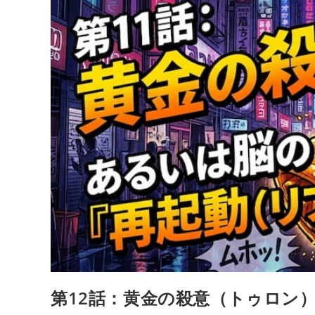
銀
色
の
計
量
器
第12話：黄金の殺意（トゥロン