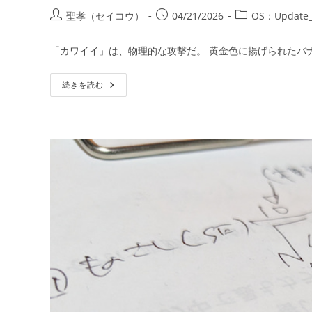
投
投
投
聖孝（セイコウ）
04/21/2026
OS：Update_
稿
稿
稿
者:
公
カ
「カワイイ」は、物理的な攻撃だ。 黄金色に揚げられたバ
開
テ
日:
ゴ
第
続きを読む
リ
12
ー:
話：
黄
金
の
殺
意
（ト
ゥ
ロ
ン）、
あ
る
い
は
脳
の
「再
起
動
（リ
ブ
ー