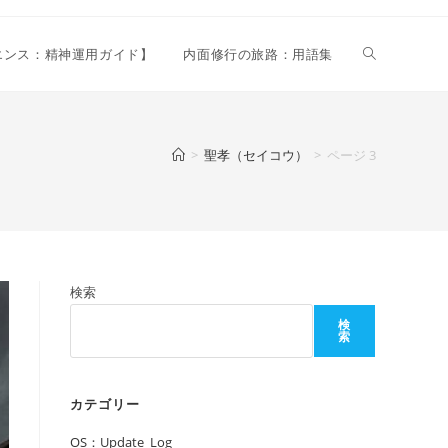
ウ
リエンス：精神運用ガイド】
内面修行の旅路：用語集
ェ
>
聖孝（セイコウ）
>
ページ 3
ブ
サ
検索
検
索
イ
カテゴリー
ト
OS：Update_Log