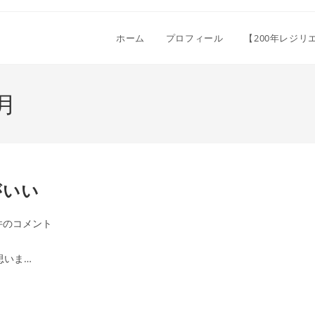
ホーム
プロフィール
【200年レジ
月
がいい
件のコメント
思いま…