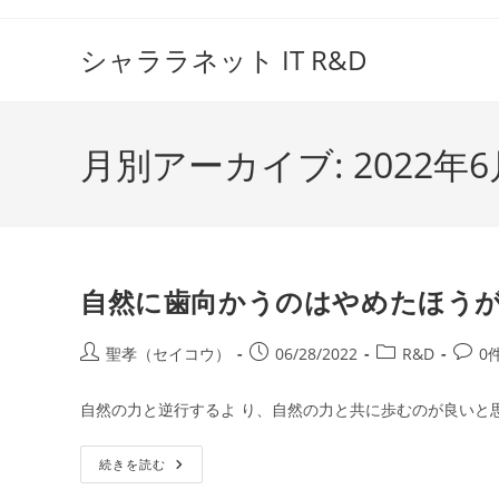
コ
ン
シャララネット IT R&D
テ
ン
ツ
月別アーカイブ: 2022年6
へ
ス
キ
ッ
プ
自然に歯向かうのはやめたほう
投
投
投
投
聖孝（セイコウ）
06/28/2022
R&D
0
稿
稿
稿
稿
者:
公
カ
コ
自然の力と逆行するよ り、自然の力と共に歩むのが良いと
開
テ
メ
日:
ゴ
ン
自
続きを読む
リ
ト:
然
ー:
に