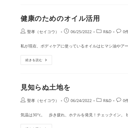
歯
向
か
う
健康のためのオイル活用
の
は
や
め
投
投
投
投
聖孝（セイコウ）
06/25/2022
R&D
0
た
稿
稿
稿
稿
ほ
う
者:
公
カ
コ
私が現在、ボディケアに使っているオイルはヒマシ油やアー
が
開
テ
メ
い
い
日:
ゴ
ン
健
続きを読む
リ
ト:
康
ー:
の
た
め
の
オ
見知らぬ土地を
イ
ル
活
用
投
投
投
投
聖孝（セイコウ）
06/24/2022
R&D
0
稿
稿
稿
稿
者:
公
カ
コ
気温は30°c。 歩き疲れ、ホテルを発見！チェックイン。 
開
テ
メ
日:
ゴ
ン