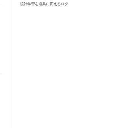
統計学習を道具に変えるログ
の
検
索
を
ト
グ