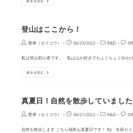
見
続きを読む
リ
ト:
知
ー:
ら
ぬ
土
地
を
登山はここから！
投
投
投
投
聖孝（セイコウ）
06/23/2022
R&D
0
稿
稿
稿
稿
者:
公
カ
コ
私は登山初心者です。 私は山が好きでちょくちょく出かけ
開
テ
メ
日:
ゴ
ン
登
続きを読む
リ
ト:
山
ー:
は
こ
こ
か
ら！
真夏日！自然を散歩していました
投
投
投
投
聖孝（セイコウ）
06/21/2022
R&D
0
稿
稿
稿
稿
者:
公
カ
コ
自然を散歩します こちら福島も真夏日です！ By 矢萩セイ
開
テ
メ