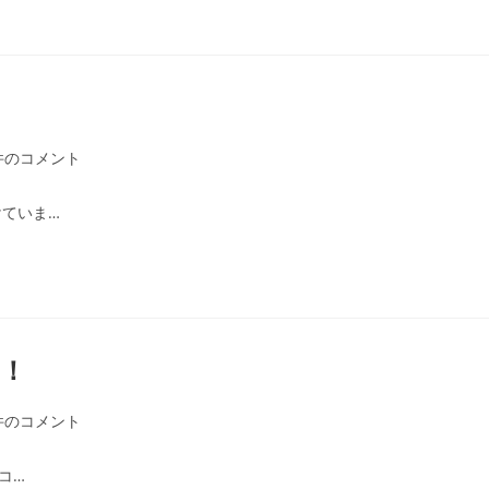
件のコメント
ていま…
！
件のコメント
コ…