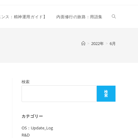
ウ
リエンス：精神運用ガイド】
内面修行の旅路：用語集
ェ
>
2022年
>
6月
ブ
検索
サ
検
索
イ
カテゴリー
OS：Update_Log
ト
R&D